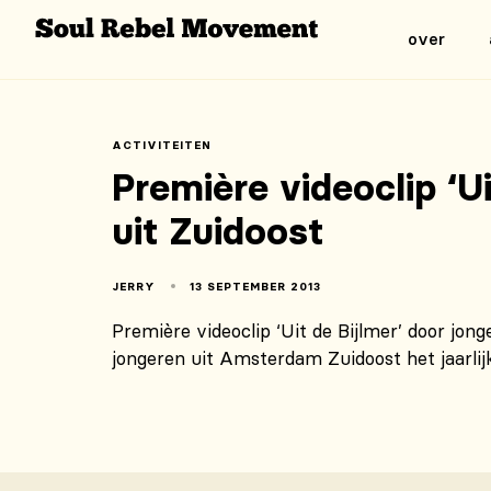
over
ACTIVITEITEN
Première videoclip ‘U
uit Zuidoost
JERRY
13 SEPTEMBER 2013
Première videoclip ‘Uit de Bijlmer’ door jo
jongeren uit Amsterdam Zuidoost het jaarli