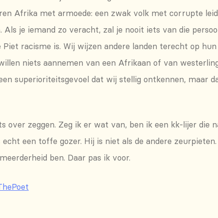
ëren Afrika met armoede: een zwak volk met corrupte leid
Als je iemand zo veracht, zal je nooit iets van die perso
te Piet racisme is. Wij wijzen andere landen terecht op h
ij willen niets aannemen van een Afrikaan of van westerl
en superioriteitsgevoel dat wij stellig ontkennen, maar da
s over zeggen. Zeg ik er wat van, ben ik een kk-lijer die
echt een toffe gozer. Hij is niet als de andere zeurpieten
 meerderheid ben. Daar pas ik voor.
ThePoet