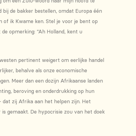
ng om een Zulu-woord naar mijn hoofd te
od bij de bakker bestellen, omdat Europa één
n of ik Kwame ken. Stel je voor je bent op
 de opmerking: “Ah Holland, kent u
 westen pertinent weigert om eerlijke handel
rlijker, behalve als onze economische
ragen. Meer dan een dozijn Afrikaanse landen
ting, beroving en onderdrukking op hun
 dat zij Afrika aan het helpen zijn. Het
r is gemaakt. De hypocrisie zou van het doek