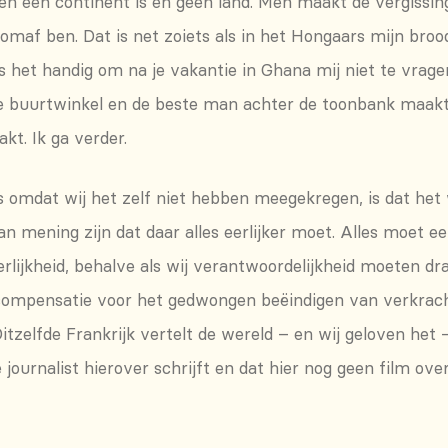
nen een continent is en geen land. Men maakt de vergissi
komaf ben. Dat is net zoiets als in het Hongaars mijn bro
 is het handig om na je vakantie in Ghana mij niet te vrage
 de buurtwinkel en de beste man achter de toonbank maakt
kt. Ik ga verder.
ls omdat wij het zelf niet hebben meegekregen, is dat het
n mening zijn dat daar alles eerlijker moet. Alles moet ee
erlijkheid, behalve als wij verantwoordelijkheid moeten d
compensatie voor het gedwongen beëindigen van verkrach
tzelfde Frankrijk vertelt de wereld – en wij geloven het –
ournalist hierover schrijft en dat hier nog geen film ove