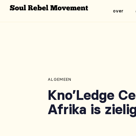
over
Author
Published
PUBLISHED
on:
IN:
ALGEMEEN
Kno’Ledge Ce
Afrika is zieli