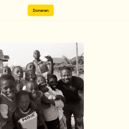
D
o
n
e
r
e
n