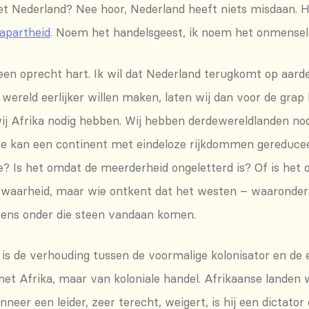
t Nederland? Nee hoor, Nederland heeft niets misdaan. He
apartheid
. Noem het handelsgeest, ik noem het onmenseli
it een oprecht hart. Ik wil dat Nederland terugkomt op aar
 wereld eerlijker willen maken, laten wij dan voor de grap b
wij Afrika nodig hebben. Wij hebben derdewereldlanden n
hoe kan een continent met eindeloze rijkdommen gereduce
? Is het omdat de meerderheid ongeletterd is? Of is het
an waarheid, maar wie ontkent dat het westen – waaronder
eens onder die steen vandaan komen.
 is de verhouding tussen de voormalige kolonisator en de 
met Afrika, maar van koloniale handel. Afrikaanse landen
eer een leider, zeer terecht, weigert, is hij een dictato