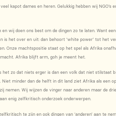
l veel kapot dames en heren. Gelukkig hebben wij NGO’s en
n en wij doen ons best om de dingen zo te laten. Want een
an is het over en uit: dan behoort ‘white power’ tot het 
. Onze machtspositie staat op het spel als Afrika onafha
macht. Afrika blijft arm, goh je meent het.
 is het zo dat niets erger is dan een volk dat niet stilstaa
. Niet minder dan de helft in dit land ziet Afrika als een 
 zij nemen. Wij wijzen de vinger naar anderen maar de dri
aan enig zelfkritisch onderzoek onderwerpen.
lfkritisch te zijn en ook dingen van ‘anderen’ aan te nem