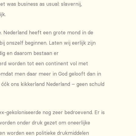
t was business as usual: slavernij,
jk.
de. Nederland heeft een grote mond in de
ij onszelf beginnen. Laten wij eerlijk zijn
odig en daarom bestaan er
erd worden tot een continent vol met
 omdat men daar meer in God gelooft dan in
 óók ons kikkerland Nederland – geen schuld
ex-gekoloniseerde nog zeer bedroevend. Er is
 worden onder druk gezet om oneerlijke
r en worden een politieke drukmiddelen